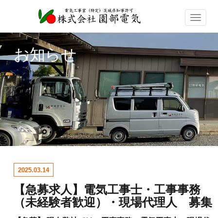
ナ
ビ
ゲ
お知らせ
ー
シ
ョ
ン
の
切
替
2025.03.14
【急募求人】電気工事士・工事事務
（未経験者歓迎）・現場代理人 募集